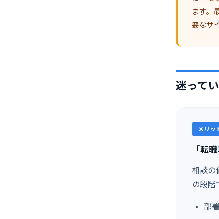
ます。
要なサ
迷ってい
メリット
「転職
相談の
の段階
部