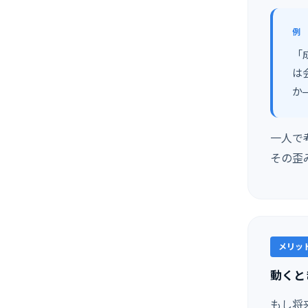
例
「
は
か
一人で
その歪
メリット
動くと
もし将