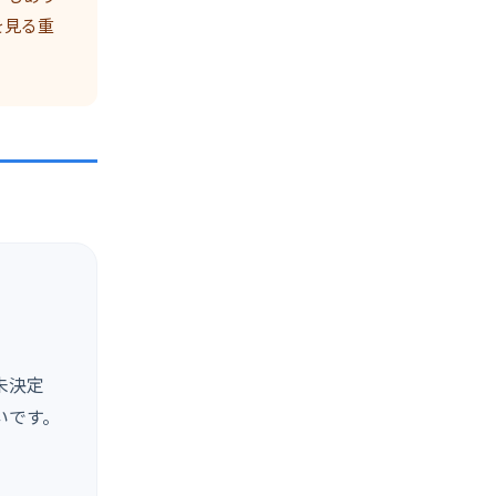
を見る重
未決定
いです。