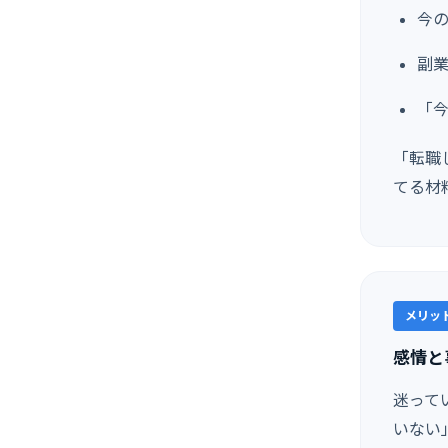
今
副
「
「転職
てる材
メリット
感情と
迷って
いない