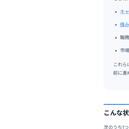
キ
強
職
市
これら
前に進
こんな状
次のうち1