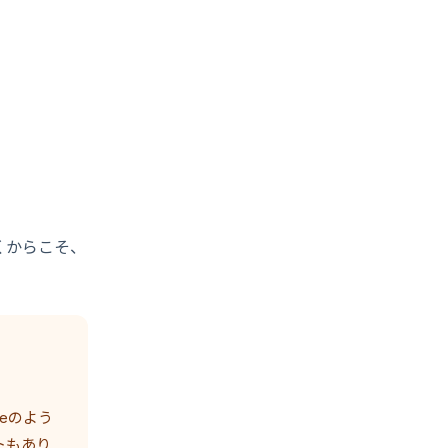
くからこそ、
eのよう
トもあり