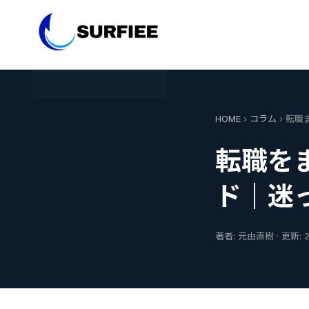
HOME
›
コラム
› 転
転職を
ド｜迷
著者: 元由直樹 · 更新: 